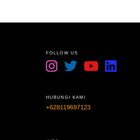
FOLLOW US
HUBUNGI KAMI
+628119697123
Telpon info lanjut