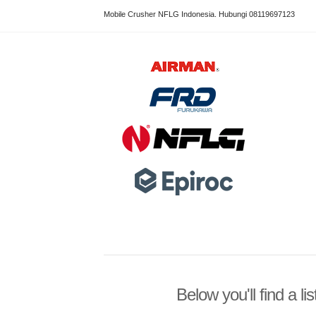
Mobile Crusher NFLG Indonesia. Hubungi 08119697123
Below you'll find a l