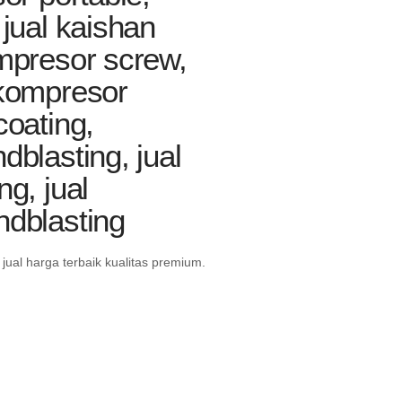
jual kaishan
mpresor screw,
 kompresor
oating,
blasting, jual
g, jual
ndblasting
ual harga terbaik kualitas premium.