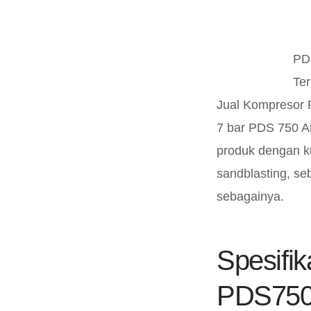
PD
Ter
Jual Kompresor 
7 bar PDS 750 A
produk dengan k
sandblasting, se
sebagainya.
Spesifi
PDS750