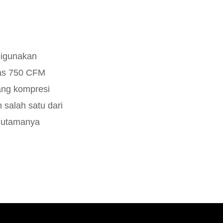
digunakan
tas 750 CFM
uang kompresi
salah satu dari
k utamanya