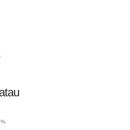
s
atau
1%.