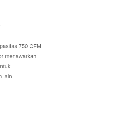
r
apasitas 750 CFM
sor menawarkan
ntuk
 lain