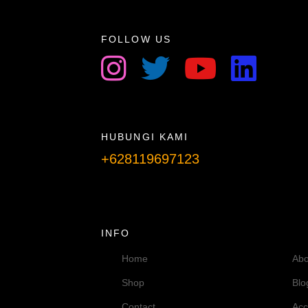
FOLLOW US
HUBUNGI KAMI
+628119697123
Telpon info lanjut
INFO
Home
Abo
Shop
Blo
Contact
Acc