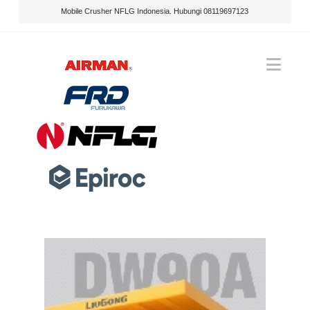
Mobile Crusher NFLG Indonesia. Hubungi 08119697123
Nav